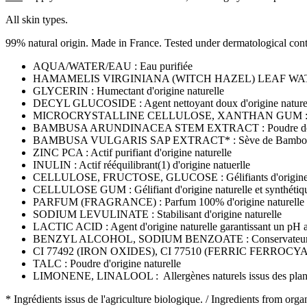
All skin types.
99% natural origin. Made in France. Tested under dermatological cont
AQUA/WATER/EAU : Eau purifiée
HAMAMELIS VIRGINIANA (WITCH HAZEL) LEAF WATER* : E
GLYCERIN : Humectant d'origine naturelle
DECYL GLUCOSIDE : Agent nettoyant doux d'origine nature
MICROCRYSTALLINE CELLULOSE, XANTHAN GUM : Gélifia
BAMBUSA ARUNDINACEA STEM EXTRACT : Poudre de Ba
BAMBUSA VULGARIS SAP EXTRACT* : Sève de Bambou bi
ZINC PCA : Actif purifiant d'origine naturelle
INULIN : Actif rééquilibrant(1) d'origine natuerlle
CELLULOSE, FRUCTOSE, GLUCOSE : Gélifiants d'origine n
CELLULOSE GUM : Gélifiant d'origine naturelle et synthétiq
PARFUM (FRAGRANCE) : Parfum 100% d'origine naturelle
SODIUM LEVULINATE : Stabilisant d'origine naturelle
LACTIC ACID : Agent d'origine naturelle garantissant un pH a
BENZYL ALCOHOL, SODIUM BENZOATE : Conservateurs d'
CI 77492 (IRON OXIDES), CI 77510 (FERRIC FERROCYANIDE
TALC : Poudre d'origine naturelle
LIMONENE, LINALOOL : Allergènes naturels issus des plantes,
* Ingrédients issus de l'agriculture biologique. / Ingredients from orga