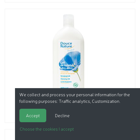
We collect and process your personal information for the
following purposes:
Traffic analytics, Customization
.
Accept
Decline
Choose the cookies I accept