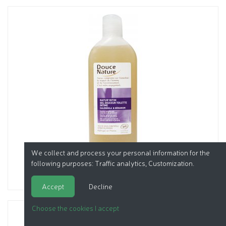
We collect and process your personal information for the
following purposes:
Traffic analytics, Customization
.
Accept
Decline
Choose the cookies I accept