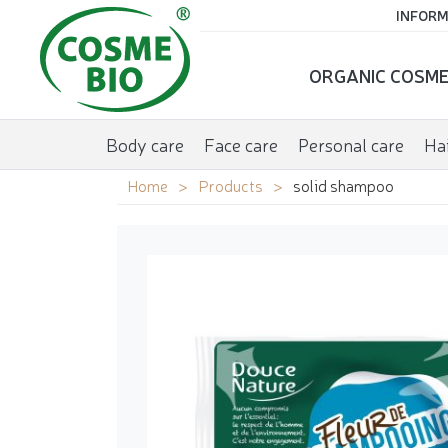
INFORM
ORGANIC COSME
Body care
Face care
Personal care
Hai
Home
Products
solid shampoo