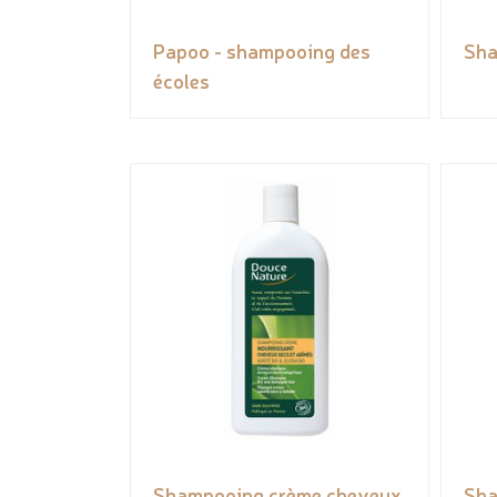
Papoo - shampooing des
Sh
écoles
Shampooing crème cheveux
Sha