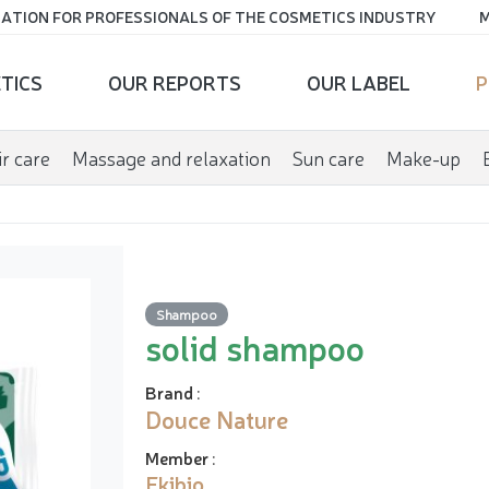
ATION FOR PROFESSIONALS OF THE COSMETICS INDUSTRY
M
TICS
OUR REPORTS
OUR LABEL
P
r care
Massage and relaxation
Sun care
Make-up
Shampoo
solid shampoo
Brand
:
Douce Nature
Member
:
Ekibio