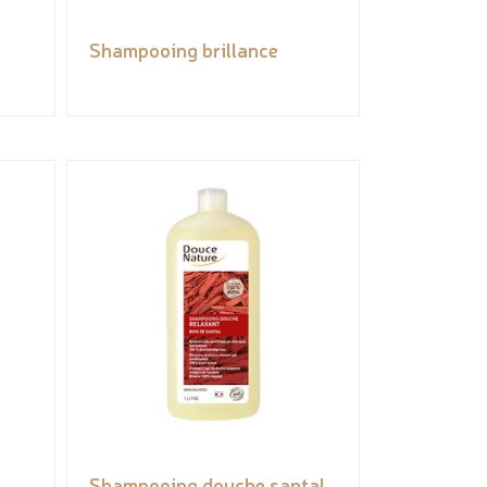
Shampooing brillance
Shampooing douche santal