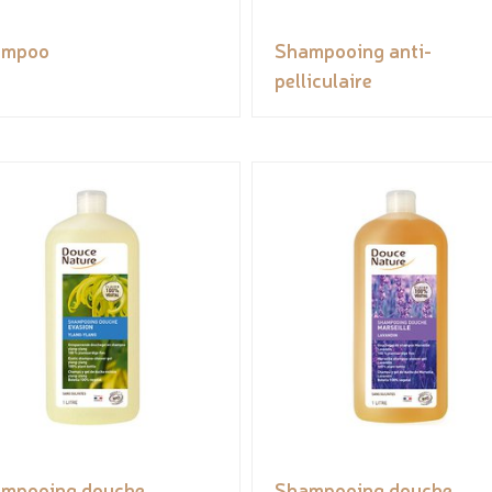
ampoo
Shampooing anti-
pelliculaire
mpooing douche
Shampooing douche