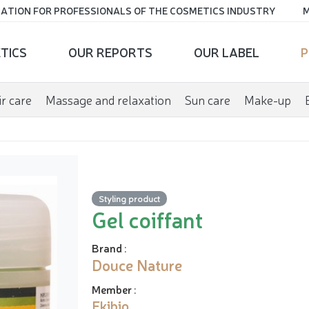
ATION FOR PROFESSIONALS OF THE COSMETICS INDUSTRY
M
TICS
OUR REPORTS
OUR LABEL
P
r care
Massage and relaxation
Sun care
Make-up
Styling product
Gel coiffant
Brand
:
Douce Nature
Member
:
Ekibio