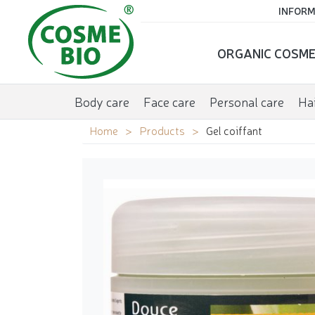
INFORM
ORGANIC COSME
Body care
Face care
Personal care
Hai
Home
Products
Gel coiffant