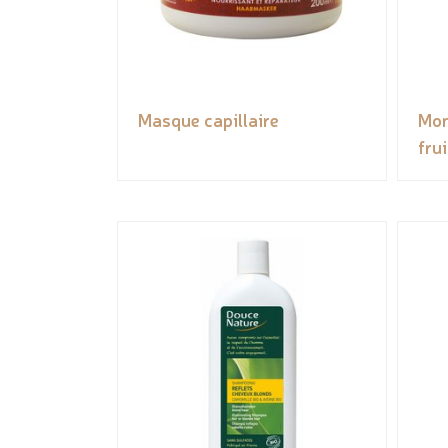
Masque capillaire
Mon
fru