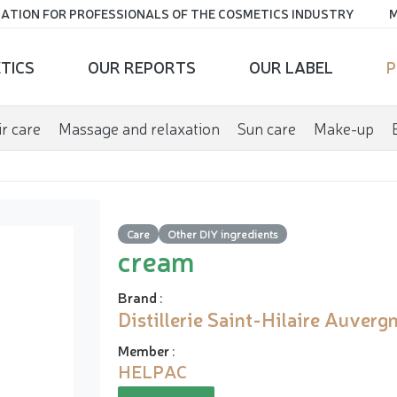
ATION FOR PROFESSIONALS OF THE COSMETICS INDUSTRY
M
TICS
OUR REPORTS
OUR LABEL
P
r care
Massage and relaxation
Sun care
Make-up
Care
Other DIY ingredients
cream
Brand
:
Distillerie Saint-Hilaire Auverg
Member
:
HELPAC