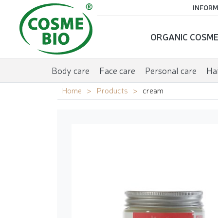
INFORM
ORGANIC COSME
Body care
Face care
Personal care
Hai
Home
Products
cream