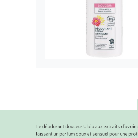
Le déodorant douceur U bio aux extraits d'avoine*
laissant un parfum doux et sensuel pour une pro