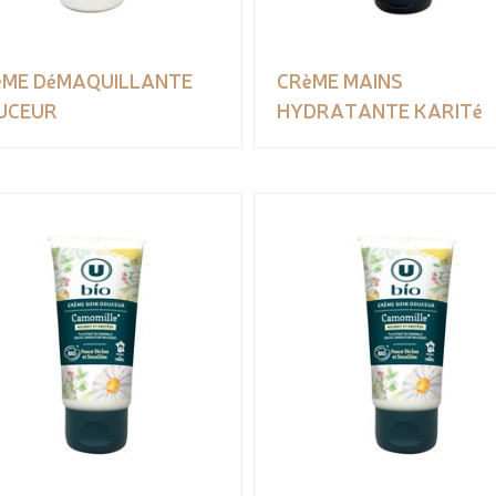
èME DéMAQUILLANTE
CRèME MAINS
UCEUR
HYDRATANTE KARITé