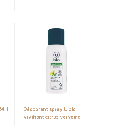
24H
Déodorant spray U bio
vivifiant citrus verveine