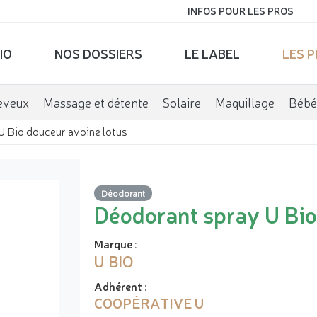
INFOS POUR LES PROS
IO
NOS DOSSIERS
LE LABEL
LES 
eveux
Massage et détente
Solaire
Maquillage
Bébé
 Bio douceur avoine lotus
Déodorant
Déodorant spray U Bio
Marque
:
U BIO
Adhérent
:
COOPÉRATIVE U