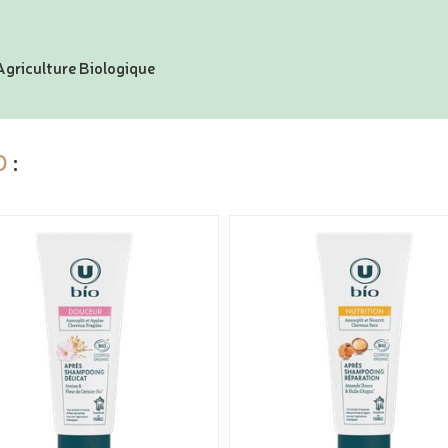
’Agriculture Biologique
O
: