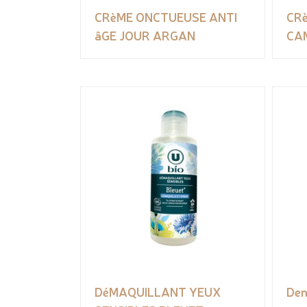
CRèME ONCTUEUSE ANTI
CR
âGE JOUR ARGAN
CA
DéMAQUILLANT YEUX
Den