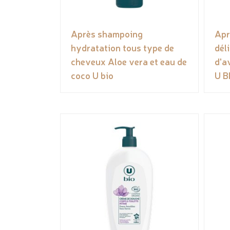
Après shampoing
Apr
hydratation tous type de
dél
cheveux Aloe vera et eau de
d'a
coco U bio
U B