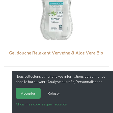
Gel douche Relaxant Verveine & Aloe Vera Bio
Nous collectons et traitons vos informations personnelles
dans le but suivant :
Analyse du trafic, Personnalisation
.
Accepter
Refuser
Choisir les cookies que j'accepte