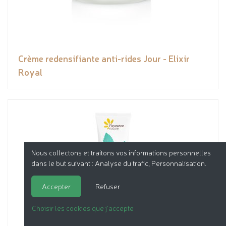
Crème redensifiante anti-rides Jour - Elixir
Royal
Nous collectons et traitons vos informations personnelles
dans le but suivant :
Analyse du trafic, Personnalisation
.
Accepter
Refuser
Choisir les cookies que j'accepte