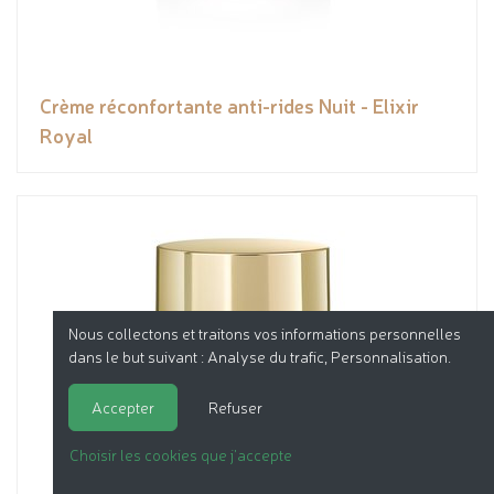
Crème réconfortante anti-rides Nuit - Elixir
Royal
Nous collectons et traitons vos informations personnelles
dans le but suivant :
Analyse du trafic, Personnalisation
.
Accepter
Refuser
Choisir les cookies que j'accepte