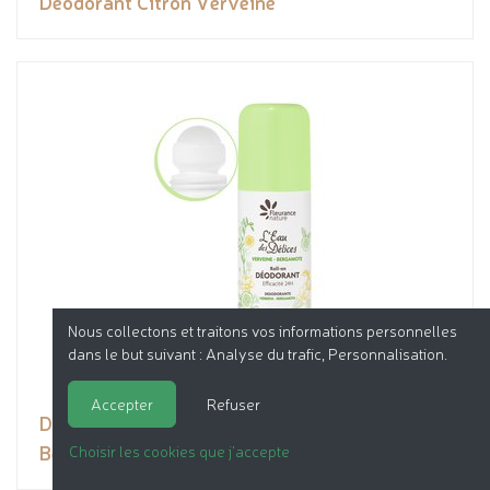
Déodorant Citron Verveine
Nous collectons et traitons vos informations personnelles
dans le but suivant :
Analyse du trafic, Personnalisation
.
Accepter
Refuser
Déodorant roll-on L'Eau des Délices Verveine -
Bergamote
Choisir les cookies que j'accepte