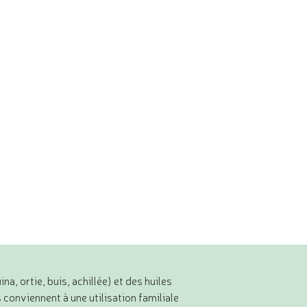
, ortie, buis, achillée) et des huiles
 conviennent à une utilisation familiale