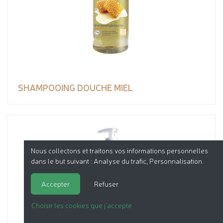
SHAMPOOING DOUCHE MIEL
Nous collectons et traitons vos informations personnelles
dans le but suivant :
Analyse du trafic, Personnalisation
.
Accepter
Refuser
Choisir les cookies que j'accepte