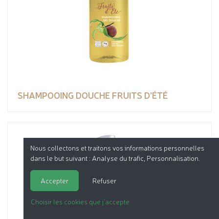
SHAMPOOING DOUCHE FRUITS D'ÉTÉ
Nous collectons et traitons vos informations personnelles
dans le but suivant :
Analyse du trafic, Personnalisation
.
Accepter
Refuser
Choisir les cookies que j'accepte