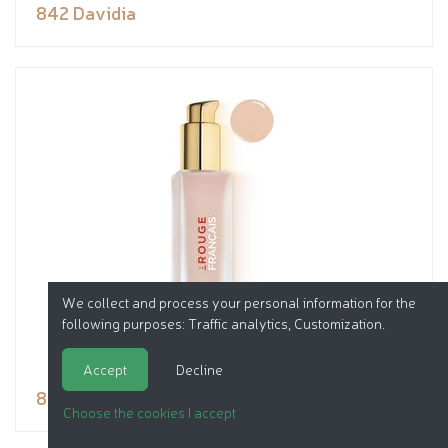
842 Davidia
We collect and process your personal information for the
following purposes:
Traffic analytics, Customization
.
Accept
Decline
850 Nigitrelle
Choose the cookies I accept