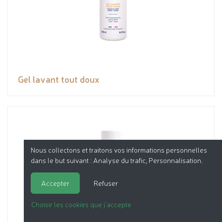
Gel lavant tout doux
Nous collectons et traitons vos informations personnelles
dans le but suivant :
Analyse du trafic, Personnalisation
.
Accepter
Refuser
Choisir les cookies que j'accepte