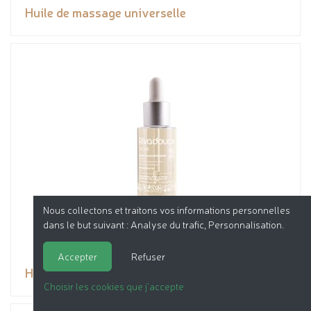
Huile de massage universelle
Nous collectons et traitons vos informations personnelles
dans le but suivant :
Analyse du trafic, Personnalisation
.
Accepter
Refuser
Huile reconstituante
Choisir les cookies que j'accepte