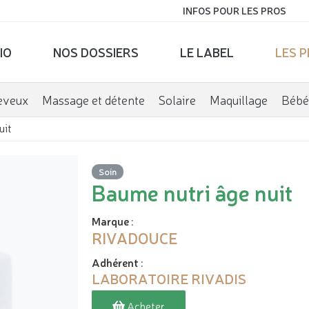
INFOS POUR LES PROS
IO
NOS DOSSIERS
LE LABEL
LES 
eveux
Massage et détente
Solaire
Maquillage
Bébé
uit
Soin
Baume nutri âge nuit
Marque
:
RIVADOUCE
Adhérent
:
LABORATOIRE RIVADIS
Acheter