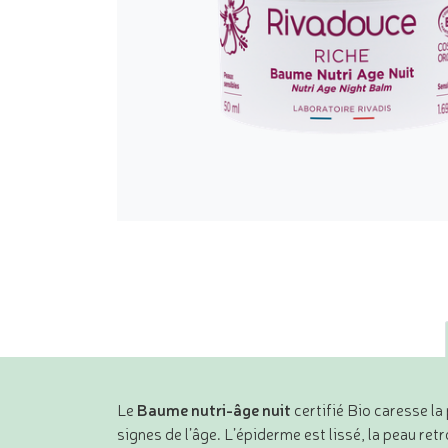
Le
Baume nutri-âge nuit
certifié Bio caresse la 
signes de l’âge. L’épiderme est lissé, la peau ret