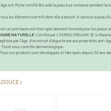
âge nuit Riche certifié Bio aide la peau à se restaurer pendant la nui
ous les éléments nutritifs dont elle a besoin. Il caresse la peau d’u
 est un soin haute nutrition spécialement formulé pour les peaux s
RIGINE NATURELLE
: Certifié par COSMOS ORGANIC ©, le Baume n
agilisée par l’âge, d’un extrait d’algue brune aux propriétés anti-âg
e. Testé sous contrôle dermatologique.
 Tous nos produits sont développés et fabriqués depuis 50 ans da
ADOUCE
: