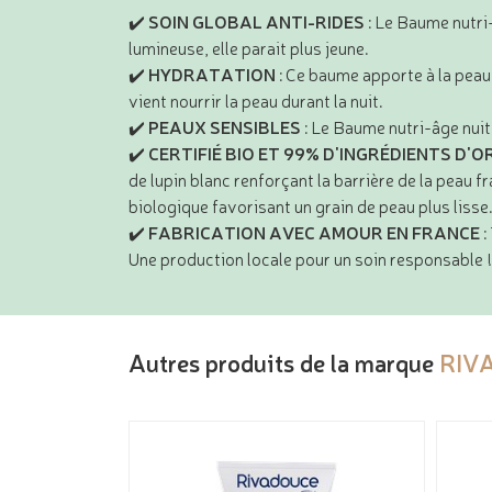
✔️
SOIN GLOBAL ANTI-RIDES
: Le Baume nutri-
lumineuse, elle parait plus jeune.
✔️
HYDRATATION
: Ce baume apporte à la peau t
vient nourrir la peau durant la nuit.
✔️
PEAUX SENSIBLES
: Le Baume nutri-âge nuit
✔️
CERTIFIÉ
BIO ET 99% D'INGRÉDIENTS D'O
de lupin blanc renforçant la barrière de la peau fr
biologique favorisant un grain de peau plus liss
✔️
FABRICATION AVEC AMOUR EN FRANCE
:
Une production locale pour un soin responsable !
Autres produits de la marque
RIV