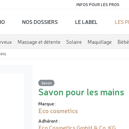
INFOS POUR LES PROS
IO
NOS DOSSIERS
LE LABEL
LES 
eveux
Massage et détente
Solaire
Maquillage
Bébé
ains
Savon
Savon pour les mains
Marque
:
Eco cosmetics
Adhérent
:
Eco Cosmetics GmbH & Co. KG