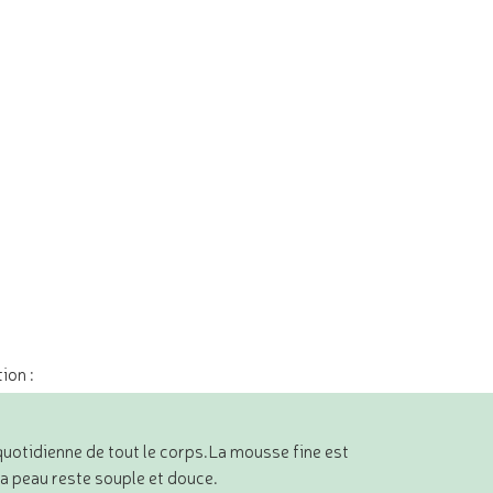
ion :
e quotidienne de tout le corps.La mousse fine est
. La peau reste souple et douce.