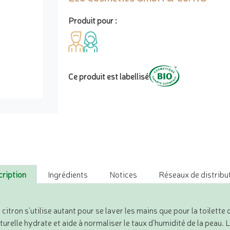
Produit pour :
Ce produit est labellisé
ription
Ingrédients
Notices
Réseaux de distribut
e citron s'utilise autant pour se laver les mains que pour la toilett
turelle hydrate et aide à normaliser le taux d'humidité de la peau