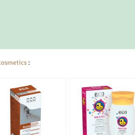
cosmetics
: