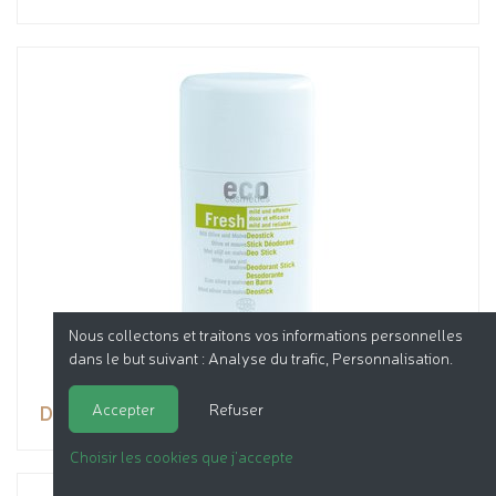
Nous collectons et traitons vos informations personnelles
dans le but suivant :
Analyse du trafic, Personnalisation
.
Déodorant Stick
Accepter
Refuser
Choisir les cookies que j'accepte