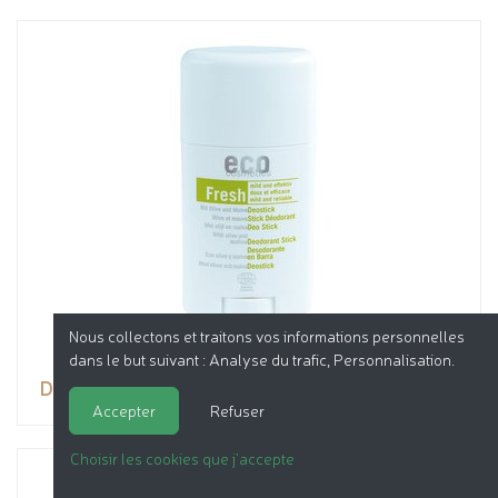
Nous collectons et traitons vos informations personnelles
dans le but suivant :
Analyse du trafic, Personnalisation
.
Déodorant Stick
Accepter
Refuser
Choisir les cookies que j'accepte