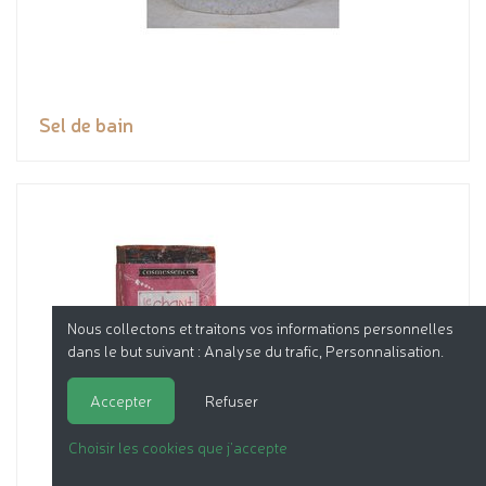
Sel de bain
Nous collectons et traitons vos informations personnelles
dans le but suivant :
Analyse du trafic, Personnalisation
.
Accepter
Refuser
Choisir les cookies que j'accepte