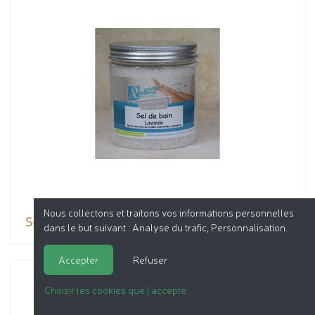
Nous collectons et traitons vos informations personnelles
Sel de bain
dans le but suivant :
Analyse du trafic, Personnalisation
.
Accepter
Refuser
Choisir les cookies que j'accepte