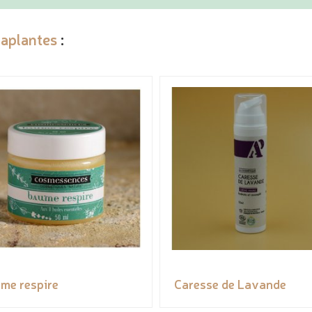
aplantes
:
me respire
Caresse de Lavande