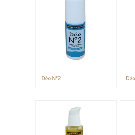
Déo N°2
Déo