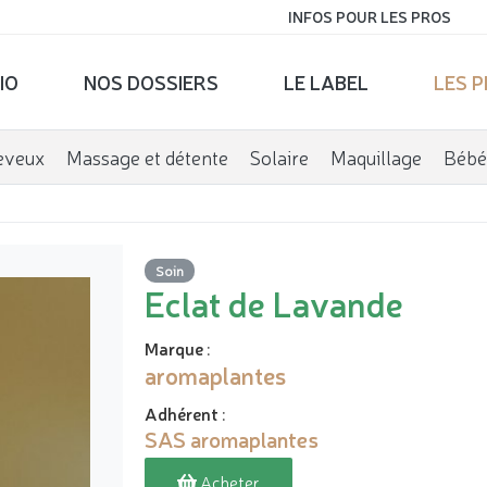
INFOS POUR LES PROS
IO
NOS DOSSIERS
LE LABEL
LES 
eveux
Massage et détente
Solaire
Maquillage
Bébé
Soin
Eclat de Lavande
Marque
:
aromaplantes
Adhérent
:
SAS aromaplantes
Acheter