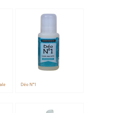
ale
Déo N°1