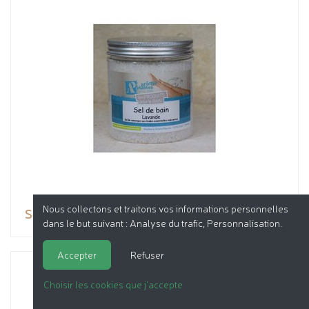
Nous collectons et traitons vos informations personnelles
Sel de bain
dans le but suivant :
Analyse du trafic, Personnalisation
.
Accepter
Refuser
Choisir les cookies que j'accepte