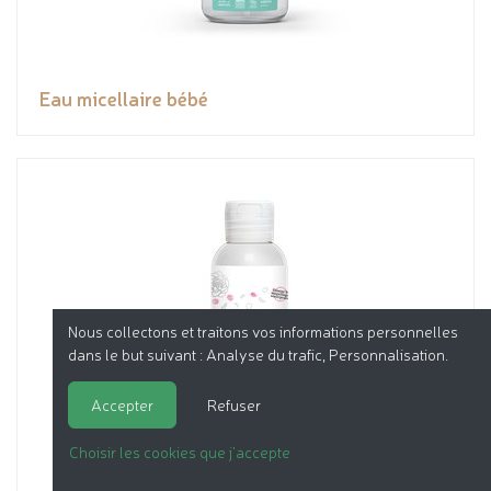
Eau micellaire bébé
Nous collectons et traitons vos informations personnelles
dans le but suivant :
Analyse du trafic, Personnalisation
.
Accepter
Refuser
Choisir les cookies que j'accepte