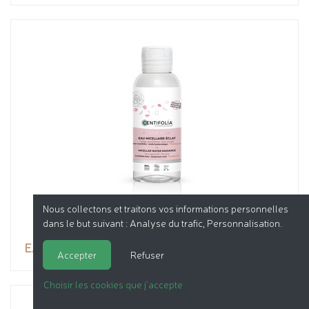
Nous collectons et traitons vos informations personnelles
dans le but suivant :
Analyse du trafic, Personnalisation
.
EAU MICELLAIRE ÉCLAT - ÉCLAT DE ROSE®
Accepter
Refuser
Choisir les cookies que j'accepte