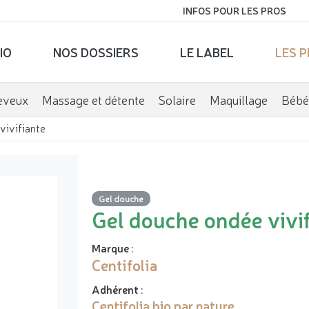
INFOS POUR LES PROS
IO
NOS DOSSIERS
LE LABEL
LES 
eveux
Massage et détente
Solaire
Maquillage
Bébé
vivifiante
Gel douche
Gel douche ondée vivi
Marque
:
Centifolia
Adhérent
:
Centifolia bio par nature