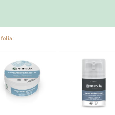
folia
: