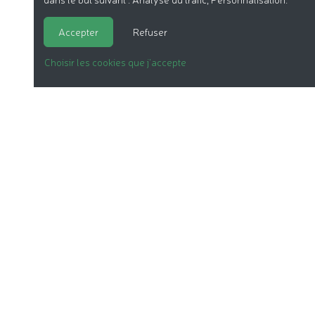
Accepter
Refuser
Choisir les cookies que j'accepte
LA COSMÉTIQUE BIO
NOS DOSSIERS
LE LABEL
LES PRODUITS
NOTRE ASSOCIATION