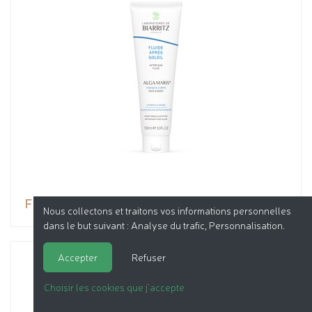
Fluide Après-Soleil
Nous collectons et traitons vos informations personnelles
dans le but suivant :
Analyse du trafic, Personnalisation
.
Accepter
Refuser
Choisir les cookies que j'accepte