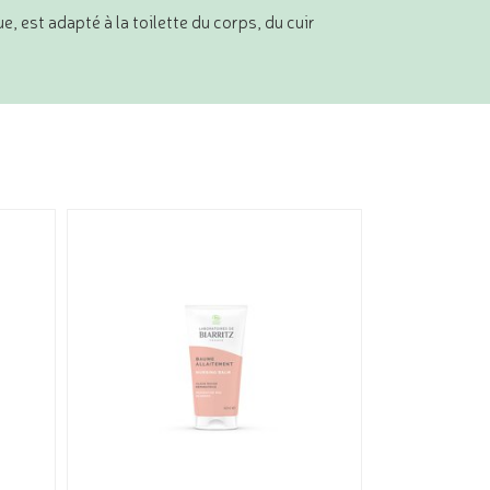
ue,
est adapté à la toilette du corps, du cuir