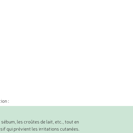
ion :
e sébum, les croûtes de lait, etc., tout en
sif qui prévient les irritations cutanées.