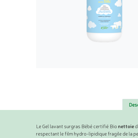
Desc
Le Gel lavant surgras Bébé certifié Bio
nettoie
d
respectant le film hydro-lipidique fragile de la p