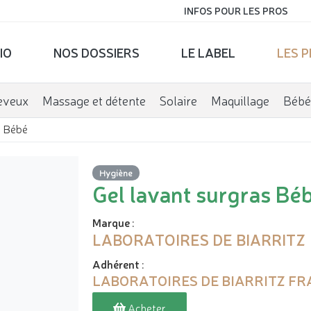
INFOS POUR LES PROS
IO
NOS DOSSIERS
LE LABEL
LES 
eveux
Massage et détente
Solaire
Maquillage
Bébé
s Bébé
Hygiène
Gel lavant surgras Bé
Marque
:
LABORATOIRES DE BIARRITZ
Adhérent
:
LABORATOIRES DE BIARRITZ FR
Acheter