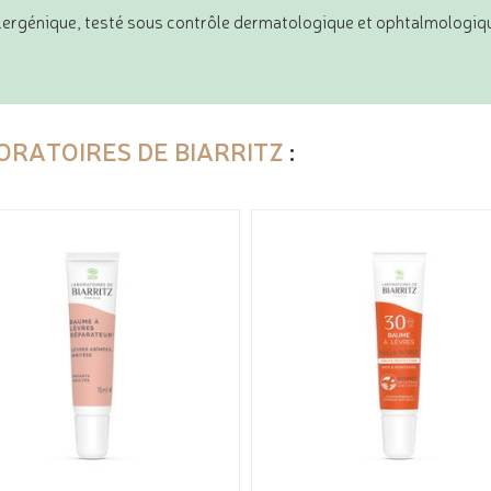
lergénique, testé sous contrôle dermatologique et ophtalmologiq
ORATOIRES DE BIARRITZ
: