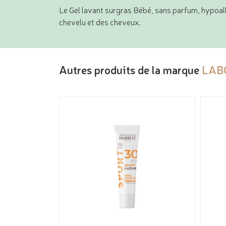
Le Gel lavant surgras Bébé, sans parfum, hypoal
chevelu et des cheveux.
Autres produits de la marque
LAB