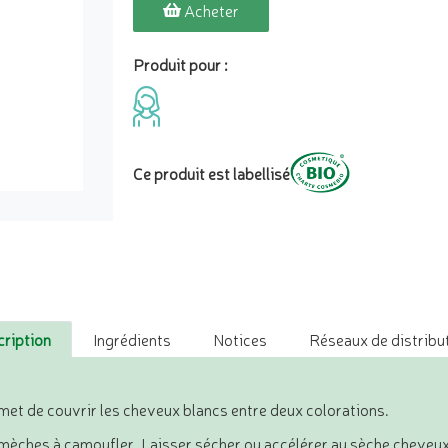
Acheter
Produit pour :
Ce produit est labellisé
ription
Ingrédients
Notices
Réseaux de distribut
met de couvrir les cheveux blancs entre deux colorations.
s mèches à camoufler. Laisser sécher ou accélérer au sèche cheveu