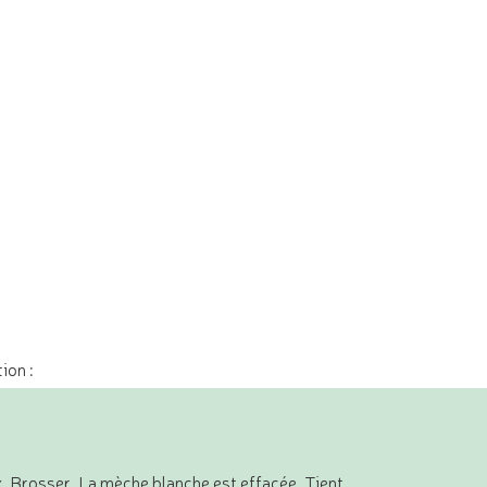
ion :
x. Brosser. La mèche blanche est effacée. Tient