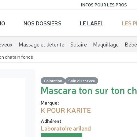
INFOS POUR LES PROS
IO
NOS DOSSIERS
LE LABEL
LES 
eveux
Massage et détente
Solaire
Maquillage
Bébé
on chatain foncé
Coloration
Soin du cheveu
Mascara ton sur ton ch
Marque
:
K POUR KARITE
Adhérent
:
Laboratoire ariland