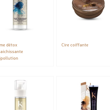
me détox
Cire coiffante
raichissante
ipollution