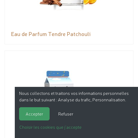
Eau de Parfum Tendre Patchouli
Nous collectons et traitons vos informations personnelles
dans le but suivant :
Analyse du trafic, Personnalisation
.
Accepter
Refuser
Choisir les cookies que j'accepte