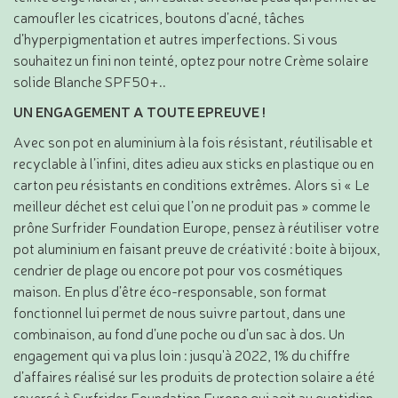
camoufler les cicatrices, boutons d’acné, tâches
d’hyperpigmentation et autres imperfections. Si vous
souhaitez un fini non teinté, optez pour notre Crème solaire
solide Blanche SPF50+..
UN ENGAGEMENT A TOUTE EPREUVE !
Avec son pot en aluminium à la fois résistant, réutilisable et
recyclable à l’infini, dites adieu aux sticks en plastique ou en
carton peu résistants en conditions extrêmes. Alors si « Le
meilleur déchet est celui que l’on ne produit pas » comme le
prône Surfrider Foundation Europe, pensez à réutiliser votre
pot aluminium en faisant preuve de créativité : boite à bijoux,
cendrier de plage ou encore pot pour vos cosmétiques
maison. En plus d’être éco-responsable, son format
fonctionnel lui permet de nous suivre partout, dans une
combinaison, au fond d’une poche ou d’un sac à dos. Un
engagement qui va plus loin : jusqu'à 2022, 1% du chiffre
d’affaires réalisé sur les produits de protection solaire a été
reversé à Surfrider Foundation Europe qui agit au quotidien