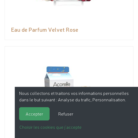
Eau de Parfum Velvet Rose
Nous collectons et traitons vos informations personnelles
dans le but suivant :
Analyse du trafic, Personnalisation
.
Accepter
Refuser
Choisir les cookies que j'accepte