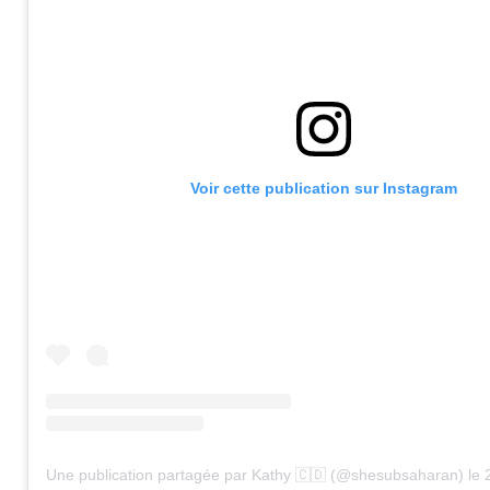
Voir cette publication sur Instagram
Une publication partagée par Kathy 🇨🇩 (@shesubsaharan)
le
2