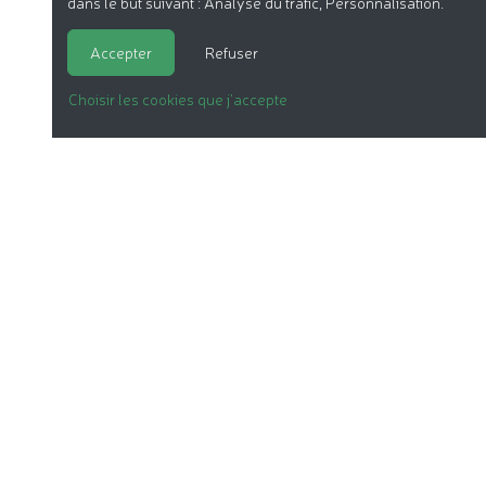
dans le but suivant :
Analyse du trafic, Personnalisation
.
Accepter
Refuser
Choisir les cookies que j'accepte
LA COSMÉTIQUE BIO
NOS DOSSIERS
LE LABEL
LES PRODUITS
NOTRE ASSOCIATION