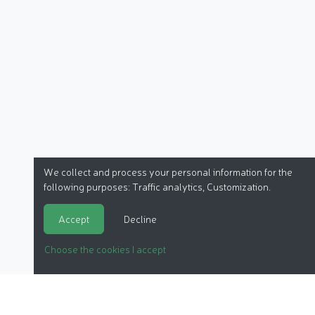
We collect and process your personal information for the
following purposes:
Traffic analytics, Customization
.
Accept
Decline
Choose the cookies I accept