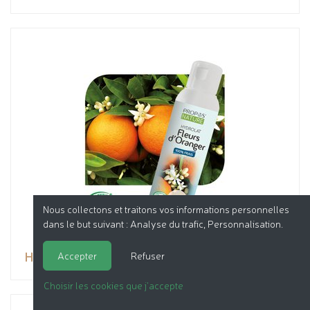
Nous collectons et traitons vos informations personnelles
dans le but suivant :
Analyse du trafic, Personnalisation
.
Hydrolat de Fleurs d'Oranger
Accepter
Refuser
Choisir les cookies que j'accepte