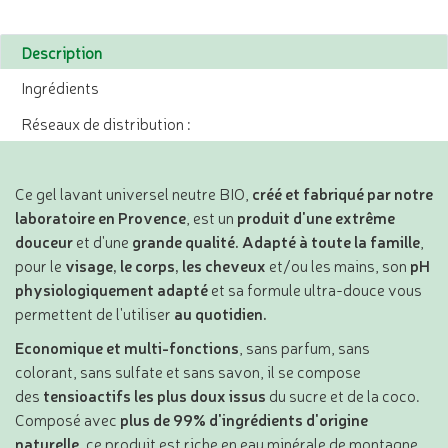
Description
Ingrédients
Réseaux de distribution :
Ce gel lavant universel neutre BIO,
créé et fabriqué par notre
laboratoire en Provence
, est un
produit d'une extrême
douceur
et d'une
grande qualité. Adapté à toute la famille
,
pour le
visage, le corps, les cheveux
et/ou les mains, son
pH
physiologiquement adapté
et sa formule ultra-douce vous
permettent de l'utiliser
au quotidien.
Economique et multi-fonctions
, sans parfum, sans
colorant, sans sulfate et sans savon, il se compose
des
tensioactifs les plus doux issus
du sucre et de la coco.
Composé avec
plus de 99% d'ingrédients d'origine
naturelle
, ce produit est riche en eau minérale de montagne,