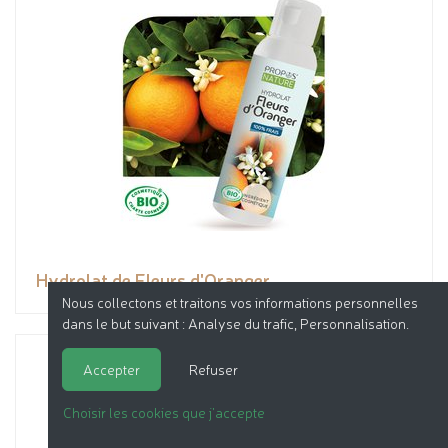
Hydrolat de Fleurs d'Oranger
Nous collectons et traitons vos informations personnelles
dans le but suivant :
Analyse du trafic, Personnalisation
.
Accepter
Refuser
Choisir les cookies que j'accepte