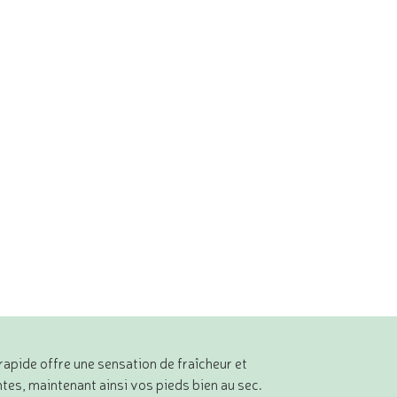
rapide offre une sensation de fraîcheur et
ntes, maintenant ainsi vos pieds bien au sec.