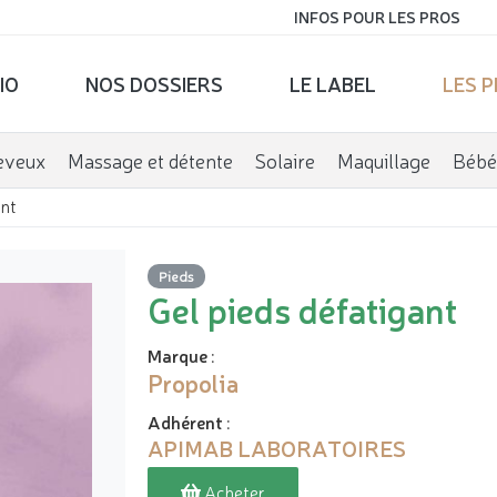
INFOS POUR LES PROS
IO
NOS DOSSIERS
LE LABEL
LES 
eveux
Massage et détente
Solaire
Maquillage
Bébé
ant
Pieds
Gel pieds défatigant
Marque
:
Propolia
Adhérent
:
APIMAB LABORATOIRES
Acheter