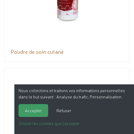
Poudre de soin cutané
Nous collectons et traitons vos informations personnelles
dans le but suivant :
Analyse du trafic, Personnalisation
.
Accepter
Refuser
Choisir les cookies que j'accepte