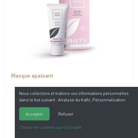
Masque apaisant
Nous collectons et traitons vos informations personnelles
dans le but suivant :
Analyse du trafic, Personnalisation
.
Accepter
Refuser
Choisir les cookies que j'accepte