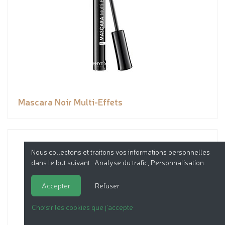
Mascara Noir Multi-Effets
Nous collectons et traitons vos informations personnelles
dans le but suivant :
Analyse du trafic, Personnalisation
.
Accepter
Refuser
Choisir les cookies que j'accepte