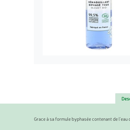
Desc
Grace à sa formule byphasée contenant de l'eau 