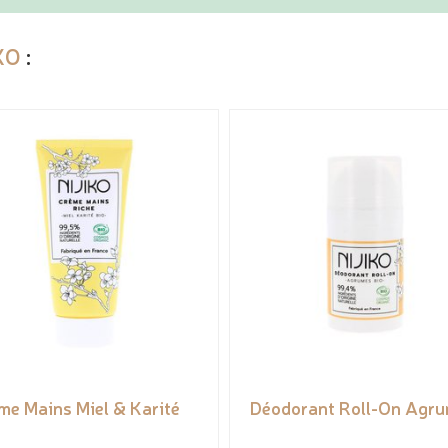
KO
:
me Mains Miel & Karité
Déodorant Roll-On Agr