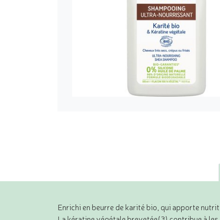
Enrichi en beurre de karité bio, qui apporte nutri
La kératine végétale brevetée(3) contribue à les 