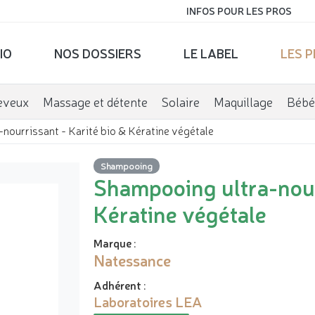
INFOS POUR LES PROS
IO
NOS DOSSIERS
LE LABEL
LES 
eveux
Massage et détente
Solaire
Maquillage
Bébé
nourrissant - Karité bio & Kératine végétale
Shampooing
Shampooing ultra-nourr
Kératine végétale
Marque
:
Natessance
Adhérent
:
Laboratoires LEA