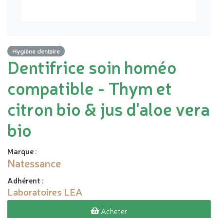
Hygiène dentaire
Dentifrice soin homéo
compatible - Thym et
citron bio & jus d'aloe vera
bio
Marque
:
Natessance
Adhérent
:
Laboratoires LEA
Acheter