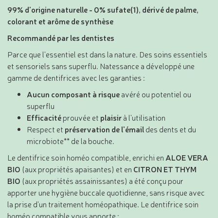
99% d'origine naturelle - 0% sufate(1), dérivé de palme,
colorant et arôme de synthèse
Recommandé par les dentistes
Parce que l'essentiel est dans la nature. Des soins essentiels
et sensoriels sans superflu. Natessance a développé une
gamme de dentifrices avec les garanties :
Aucun composant à risque
avéré ou potentiel ou
superflu
Efficacité
prouvée et
plaisir
à l'utilisation
Respect et
préservation de l'émail
des dents et du
microbiote** de la bouche.
Le dentifrice soin homéo compatible, enrichi en
ALOE VERA
BIO
(aux propriétés apaisantes) et en
CITRON ET THYM
BIO
(aux propriétés assainissantes) a été conçu pour
apporter une hygiène buccale quotidienne, sans risque avec
la prise d'un traitement homéopathique. Le dentifrice soin
homéo compatible vous apporte :