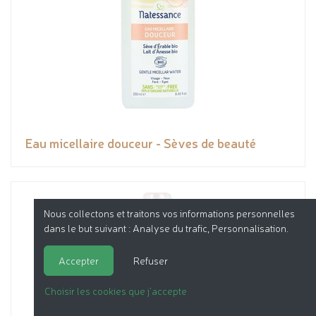
Eau micellaire douceur - Sèves de beauté
Nous collectons et traitons vos informations personnelles
dans le but suivant :
Analyse du trafic, Personnalisation
.
Accepter
Refuser
Choisir les cookies que j'accepte