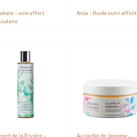
obate - soin effort
Anja - fluide nutri affini
culaire
bord de la Rivière -
Au jardin de Jasmine -