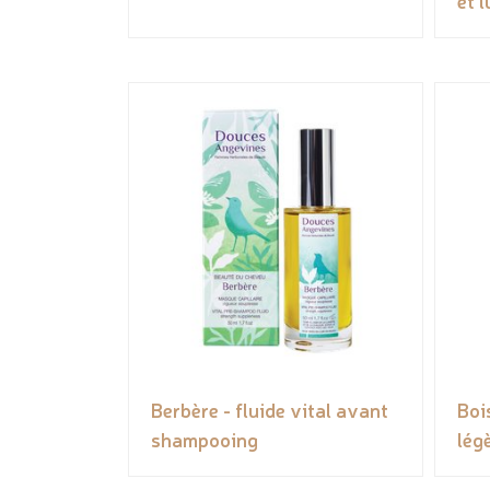
et 
Berbère - fluide vital avant
Boi
shampooing
lég