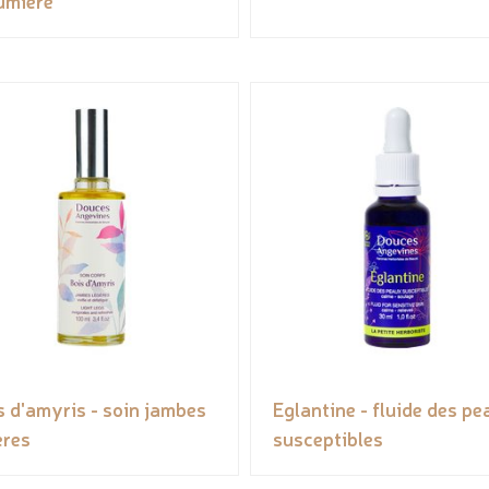
lumière
s d'amyris - soin jambes
Eglantine - fluide des p
ères
susceptibles