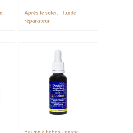
té
Après le soleil - fluide
réparateur
Baume à bobos - geste