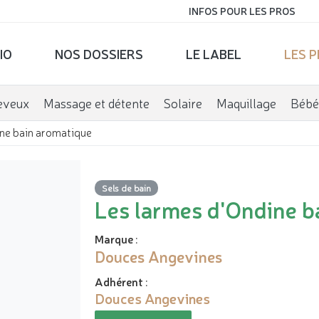
INFOS POUR LES PROS
IO
NOS DOSSIERS
LE LABEL
LES 
eveux
Massage et détente
Solaire
Maquillage
Bébé
ne bain aromatique
Sels de bain
Les larmes d'Ondine b
Marque
:
Douces Angevines
Adhérent
:
Douces Angevines