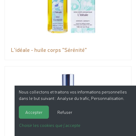
L'idéale - huile corps "Sérénité"
Nous collectons et traitons vos informations personnelles
dans le but suivant :
Analyse du trafic, Personnalisation
.
Accepter
Refuser
Choisir les cookies que j'accepte