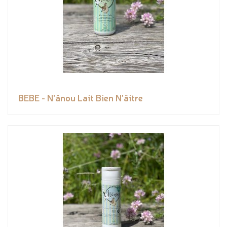
BEBE - N'ânou Lait Bien N'âitre