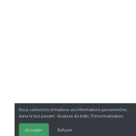
Nous collectons et traitons vos informations personnelles
dans le but suivant :
Analyse du trafic, Personnalisation
.
Accepter
Refuser