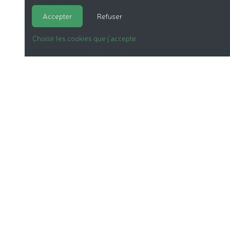
Accepter
Refuser
Choisir les cookies que j'accepte
LA COSMÉTIQUE BIO
NOS DOSSIERS
LE LABEL
LES PRODUITS
NOTRE ASSOCIATION