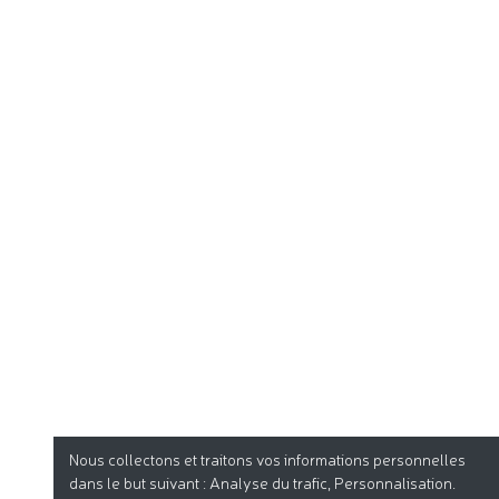
Nous collectons et traitons vos informations personnelles
dans le but suivant :
Analyse du trafic, Personnalisation
.